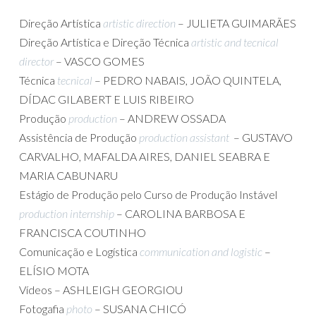
Direção Artística
artistic direction
– JULIETA GUIMARÃES
Direção Artística e Direção Técnica
artistic and tecnical
director
– VASCO GOMES
Técnica
tecnical
– PEDRO NABAIS, JOÃO QUINTELA,
DÍDAC GILABERT E LUIS RIBEIRO
Produção
production
– ANDREW OSSADA
Assistência de Produção
production assistant
– GUSTAVO
CARVALHO, MAFALDA AIRES, DANIEL SEABRA E
MARIA CABUNARU
Estágio de Produção pelo Curso de Produção Instável
production internship
– CAROLINA BARBOSA E
FRANCISCA COUTINHO
Comunicação e Logística
communication and logistic
–
ELÍSIO MOTA
Vídeos – ASHLEIGH GEORGIOU
Fotogafia
photo
– SUSANA CHICÓ