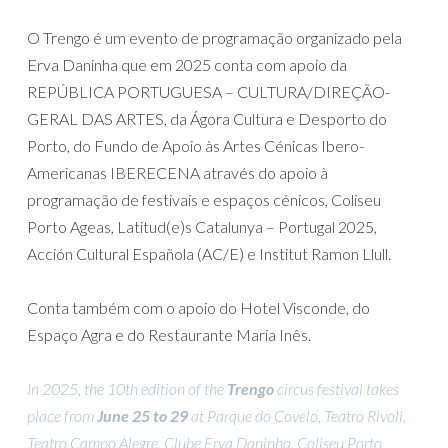
O Trengo é um evento de programação organizado pela
Erva Daninha que em 2025 conta com apoio da
REPÚBLICA PORTUGUESA – CULTURA/DIREÇÃO-
GERAL DAS ARTES, da Ágora Cultura e Desporto do
Porto, do Fundo de Apoio às Artes Cénicas Ibero-
Americanas IBERECENA através do apoio à
programação de festivais e espaços cénicos, Coliseu
Porto Ageas, Latitud(e)s Catalunya – Portugal 2025,
Acción Cultural Española (AC/E) e Institut Ramon Llull.
Conta também com o apoio do Hotel Visconde, do
Espaço Agra e do Restaurante Maria Inês.
In 2025, the 10th edition of the
Trengo
circus festival takes
place from
June 25 to 29
at Parque do Covelo, Teatro Rivoli,
Teatro Campo Alegre, Clube Erva Daninha, Coliseu Porto